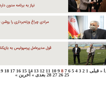
نیاز به برنامه مدون دارد
مرادی چراغ وزنه‌برداری را روشن 
قول مدیرعامل پرسپولیس به بازیکنا
ا
« قبلی
1
2
3
4
5
6
7
8
9
10
11
12
13
14
15
16
17
18
19
25
26
27
28
بعدی »
آخرین »