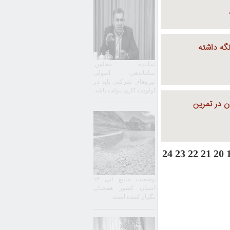
نگه داشته
نماینده مجلس:
ساماندهی اصولی
نیروهای شرکتی باید در
اولویت کاری دولت باشد
ن در تمرین
24
23
22
21
20
وضعیت منابع آبی ۱۲
استان کشور همچنان
نگران‌کننده است