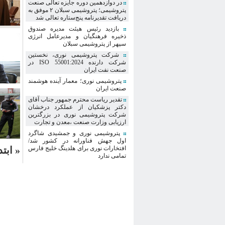
در دوازدهمین دوره جایزه تعالی صنعت
پتروشیمی؛ پتروشیمی سبلان ۲ موفق به
دریافت تقدیرنامه پنج‌ستاره تعالی شد
بازدید رئیس هیئت مدیره صندوق
ذخیره فرهنگیان و مدیرعامل انرژی
سپهر از پتروشیمی سبلان
شرکت پتروشیمی نوری، نخستین
شرکت دارنده ISO 55001:2024 در
صنعت نفت ایران
پتروشیمی نوری؛ معمار آینده هوشمند
صنعت ایران
تقدیر ریاست محترم جمهور جناب آقای
دکتر پزشکیان از عملکرد درخشان
شرکت پتروشیمی نوری در بزرگترین
ارزیابی وزارت صنعت ،معدن و تجارت
پتروشیمی نوری و جمشیدی شاگرد
ا‌ول جهش فناورانه در کشور شد/
افتخارات نوری برای هلدینگ خلیج فارس
« ابتد
تمامی ندارد