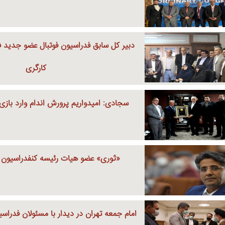
دبیر کل سابق فدراسیون فوتبال عضو جدید 
کارگری
سجادی: امیدواریم پرورش اندام وارد باز
«ثوری» عضو هیات رئیسه کنفدراسیون 
امام جمعه تهران در دیدار با مسئولان فدراسیو