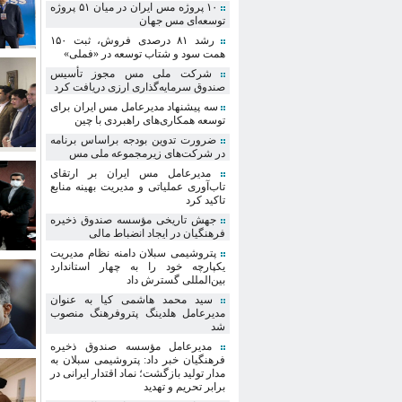
۱۰ پروژه مس ایران در میان ۵۱ پروژه
توسعه‌ای مس جهان
رشد ۸۱ درصدی فروش، ثبت ۱۵۰
همت سود و شتاب توسعه در «فملی»
شرکت ملی مس مجوز تأسیس
صندوق سرمایه‌گذاری ارزی دریافت کرد
سه پیشنهاد مدیرعامل مس ایران برای
توسعه همکاری‌های راهبردی با چین
ضرورت تدوین بودجه براساس برنامه
در شرکت‌های زیرمجموعه ملی مس
مدیرعامل مس ایران بر ارتقای
تاب‌آوری عملیاتی و مدیریت بهینه منابع
تاکید کرد
جهش تاریخی مؤسسه صندوق ذخیره
فرهنگیان در ایجاد انضباط مالی
پتروشیمی سبلان دامنه نظام مدیریت
یکپارچه خود را به چهار استاندارد
بین‌المللی گسترش داد
سید محمد هاشمی کیا به عنوان
مدیرعامل هلدینگ پتروفرهنگ منصوب
شد
مدیرعامل مؤسسه صندوق ذخیره
فرهنگیان خبر داد: پتروشیمی سبلان به
مدار تولید بازگشت؛ نماد اقتدار ایرانی در
برابر تحریم و تهدید