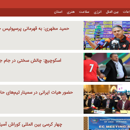
اعات
بین الملل
انرژی
سلامت
هنری
استان
حمید مطهری: به قهرمانی پرسپولیس خ
اسکوچیچ: چالش سختی در جام جه
حضور هیات ایرانی در سمینار تیم‌های حا
چهار کرسی بین المللی کوراش آسیا 