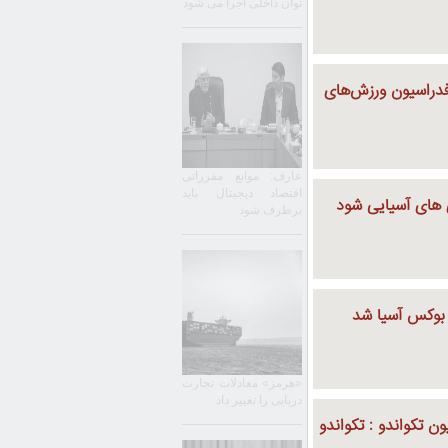
توان داخلی اجرا می شود
فدراسیون ورزش‌های
عارف: موانع مقرراتی
اقتصاد دیجیتال باید
ی های آسیایی شود
برطرف شود
بوکس آسیا شد
«هرمز» معادلات تجارت
دریایی را تغییر داد
ن تکواندو : تکواندو