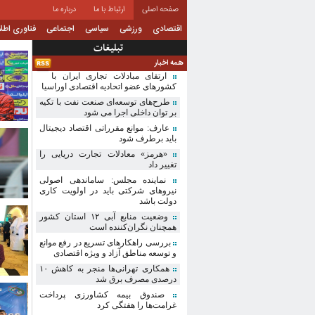
صفحه اصلی
ارتباط با ما
درباره ما
اقتصادی
ورزشی
سیاسی
اجتماعی
فناوری اطل
تبلیغات
همه اخبار
ارتقای مبادلات تجاری ایران با
کشورهای عضو اتحادیه اقتصادی اوراسیا
طرح‌های توسعه‌ای صنعت نفت با تکیه
بر توان داخلی اجرا می شود
عارف: موانع مقرراتی اقتصاد دیجیتال
باید برطرف شود
«هرمز» معادلات تجارت دریایی را
تغییر داد
نماینده مجلس: ساماندهی اصولی
نیروهای شرکتی باید در اولویت کاری
دولت باشد
وضعیت منابع آبی ۱۲ استان کشور
همچنان نگران‌کننده است
بررسی راهکارهای تسریع در رفع موانع
و توسعه مناطق آزاد و ویژه اقتصادی
همکاری تهرانی‌ها منجر به کاهش ۱۰
درصدی مصرف برق شد
صندوق بیمه کشاورزی پرداخت
غرامت‌ها را هفتگی کرد