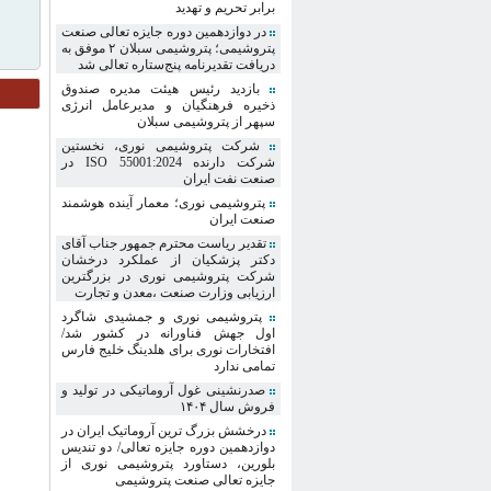
برابر تحریم و تهدید
در دوازدهمین دوره جایزه تعالی صنعت
پتروشیمی؛ پتروشیمی سبلان ۲ موفق به
دریافت تقدیرنامه پنج‌ستاره تعالی شد
بازدید رئیس هیئت مدیره صندوق
ذخیره فرهنگیان و مدیرعامل انرژی
سپهر از پتروشیمی سبلان
شرکت پتروشیمی نوری، نخستین
شرکت دارنده ISO 55001:2024 در
صنعت نفت ایران
پتروشیمی نوری؛ معمار آینده هوشمند
صنعت ایران
تقدیر ریاست محترم جمهور جناب آقای
دکتر پزشکیان از عملکرد درخشان
شرکت پتروشیمی نوری در بزرگترین
ارزیابی وزارت صنعت ،معدن و تجارت
پتروشیمی نوری و جمشیدی شاگرد
ا‌ول جهش فناورانه در کشور شد/
افتخارات نوری برای هلدینگ خلیج فارس
تمامی ندارد
صدرنشینی غول آروماتیکی در تولید و
فروش سال ۱۴۰۴
درخشش بزرگ ترین آروماتیک ایران در
دوازدهمین دوره جایزه تعالی/ دو تندیس
بلورین، دستاورد پتروشیمی نوری از
جایزه تعالی صنعت پتروشیمی