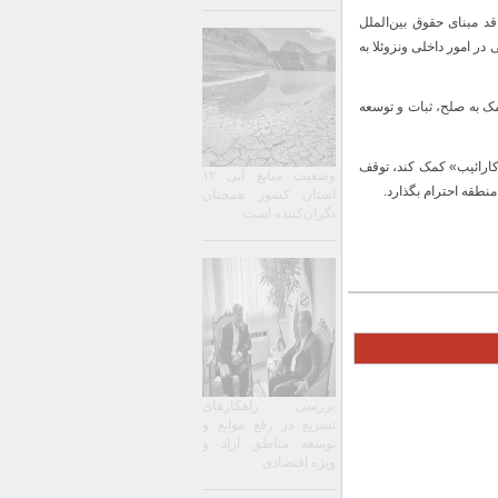
د مبنای حقوق بین‌الملل
 امور داخلی ونزوئلا به
کمک به صلح، ثبات و توسعه
 کارائیب» کمک کند، توقف
وضعیت منابع آبی ۱۲
نطقه احترام بگذارد.
استان کشور همچنان
نگران‌کننده است
بررسی راهکارهای
تسریع در رفع موانع و
توسعه مناطق آزاد و
ویژه اقتصادی