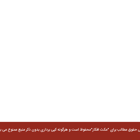
ی حقوق مطالب برای "مکث افکار"محفوظ است و هرگونه کپی برداری بدون ذکر منبع ممنوع می با