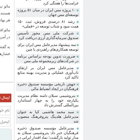
غرامت‌ها را هفتگی کرد
مائو ن
۱۰ پروژه مس ایران در میان ۵۱ پروژه
هستند 
توسعه‌ای مس جهان
هر بها
رشد ۸۱ درصدی فروش، ثبت ۱۵۰
همت سود و شتاب توسعه در «فملی»
مائو اف
شرکت ملی مس مجوز تأسیس
در آمری
صندوق سرمایه‌گذاری ارزی دریافت کرد
سه پیشنهاد مدیرعامل مس ایران برای
به گفته
توسعه همکاری‌های راهبردی با چین
فشارهای
ضرورت تدوین بودجه براساس برنامه
در شرکت‌های زیرمجموعه ملی مس
مدیرعامل مس ایران بر ارتقای
تاب‌آوری عملیاتی و مدیریت بهینه منابع
تاکید کرد
جهش تاریخی مؤسسه صندوق ذخیره
فرهنگیان در ایجاد انضباط مالی
پتروشیمی سبلان دامنه نظام مدیریت
ارسال ن
یکپارچه خود را به چهار استاندارد
بین‌المللی گسترش داد
سید محمد هاشمی کیا به عنوان
مدیرعامل هلدینگ پتروفرهنگ منصوب
شد
مدیرعامل مؤسسه صندوق ذخیره
فرهنگیان خبر داد: پتروشیمی سبلان به
مدار تولید بازگشت؛ نماد اقتدار ایرانی در