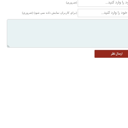
(ضروري)
(براي كاربران نمايش داده نمي شود) (ضروري)