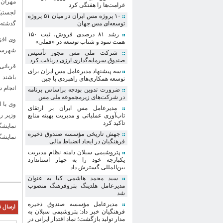
غرامت‌ها را هفتگی کرد
لجستیک
۱۰ پروژه مس ایران در میان ۵۱ پروژه
توسعه‌ای مس جهان
گذشته، 
رشد ۸۱ درصدی فروش، ثبت ۱۵۰
وی افز
همت سود و شتاب توسعه در «فملی»
شهرساز
شرکت ملی مس مجوز تأسیس
صندوق سرمایه‌گذاری ارزی دریافت کرد
قربانی
سه پیشنهاد مدیرعامل مس ایران برای
باشند 
توسعه همکاری‌های راهبردی با چین
انجام 
ضرورت تدوین بودجه براساس برنامه
در شرکت‌های زیرمجموعه ملی مس
وی با 
مدیرعامل مس ایران بر ارتقای
وزیر ر
تاب‌آوری عملیاتی و مدیریت بهینه منابع
تاکید کرد
نمایشگ
جهش تاریخی مؤسسه صندوق ذخیره
نمایشگا
فرهنگیان در ایجاد انضباط مالی
پتروشیمی سبلان دامنه نظام مدیریت
یکپارچه خود را به چهار استاندارد
بین‌المللی گسترش داد
سید محمد هاشمی کیا به عنوان
مدیرعامل هلدینگ پتروفرهنگ منصوب
شد
مدیرعامل مؤسسه صندوق ذخیره
ارسال ن
فرهنگیان خبر داد: پتروشیمی سبلان به
مدار تولید بازگشت؛ نماد اقتدار ایرانی در