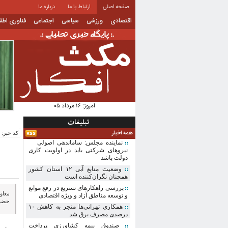
صفحه اصلی
ارتباط با ما
درباره ما
اقتصادی
ورزشی
سیاسی
اجتماعی
فناوری اطل
امروز:
۱۶ مرداد ۰۵
تبلیغات
همه اخبار
کد خبر: 4185 | تاریخ انتشار: 1404-09-23
نماینده مجلس: ساماندهی اصولی
نیروهای شرکتی باید در اولویت کاری
دولت باشد
وضعیت منابع آبی ۱۲ استان کشور
همچنان نگران‌کننده است
بررسی راهکارهای تسریع در رفع موانع
معاو
و توسعه مناطق آزاد و ویژه اقتصادی
حضور
همکاری تهرانی‌ها منجر به کاهش ۱۰
درصدی مصرف برق شد
صندوق بیمه کشاورزی پرداخت