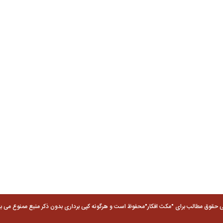
ی حقوق مطالب برای "مکث افکار"محفوظ است و هرگونه کپی برداری بدون ذکر منبع ممنوع می با