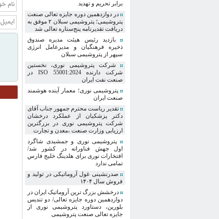
برابر تحریم و تهدید
در دوازدهمین دوره جایزه تعالی صنعت
پتروشیمی؛ پتروشیمی سبلان ۲ موفق به
دریافت تقدیرنامه پنج‌ستاره تعالی شد
بازدید رئیس هیئت مدیره صندوق
ذخیره فرهنگیان و مدیرعامل انرژی
سپهر از پتروشیمی سبلان
شرکت پتروشیمی نوری، نخستین
شرکت دارنده ISO 55001:2024 در
صنعت نفت ایران
پتروشیمی نوری؛ معمار آینده هوشمند
صنعت ایران
تقدیر ریاست محترم جمهور جناب آقای
دکتر پزشکیان از عملکرد درخشان
شرکت پتروشیمی نوری در بزرگترین
ارزیابی وزارت صنعت ،معدن و تجارت
پتروشیمی نوری و جمشیدی شاگرد
ا‌ول جهش فناورانه در کشور شد/
افتخارات نوری برای هلدینگ خلیج فارس
تمامی ندارد
صدرنشینی غول آروماتیکی در تولید و
فروش سال ۱۴۰۴
درخشش بزرگ ترین آروماتیک ایران در
دوازدهمین دوره جایزه تعالی/ دو تندیس
بلورین، دستاورد پتروشیمی نوری از
جایزه تعالی صنعت پتروشیمی