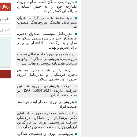
پتروشیمی سبلان دامنه نظام مدیریت
ارسال ن
یکپارچه خود را به چهار استاندارد
بین‌المللی گسترش داد
سید محمد هاشمی کیا به عنوان
مدیرعامل هلدینگ پتروفرهنگ منصوب
شد
مدیرعامل مؤسسه صندوق ذخیره
فرهنگیان خبر داد: پتروشیمی سبلان به
مدار تولید بازگشت؛ نماد اقتدار ایرانی در
برابر تحریم و تهدید
در دوازدهمین دوره جایزه تعالی صنعت
پتروشیمی؛ پتروشیمی سبلان ۲ موفق به
دریافت تقدیرنامه پنج‌ستاره تعالی شد
بازدید رئیس هیئت مدیره صندوق
ذخیره فرهنگیان و مدیرعامل انرژی
سپهر از پتروشیمی سبلان
شرکت پتروشیمی نوری، نخستین
شرکت دارنده ISO 55001:2024 در
صنعت نفت ایران
پتروشیمی نوری؛ معمار آینده هوشمند
صنعت ایران
تقدیر ریاست محترم جمهور جناب آقای
دکتر پزشکیان از عملکرد درخشان
شرکت پتروشیمی نوری در بزرگترین
ارزیابی وزارت صنعت ،معدن و تجارت
پتروشیمی نوری و جمشیدی شاگرد