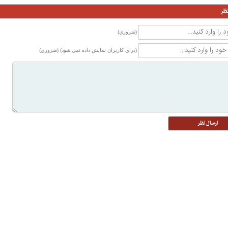
ظر
(ضروري)
(براي كاربران نمايش داده نمي شود) (ضروري)