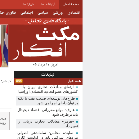
صفحه اصلی
ارتباط با ما
درباره ما
اقتصادی
ورزشی
سیاسی
اجتماعی
فناوری اطل
امروز:
۱۷ مرداد ۰۵
تبلیغات
همه اخبار
کد خبر: 4300 | تاریخ انتشار: 1405-02-15
ارتقای مبادلات تجاری ایران با
کشورهای عضو اتحادیه اقتصادی اوراسیا
طرح‌های توسعه‌ای صنعت نفت با تکیه
بر توان داخلی اجرا می شود
عارف: موانع مقرراتی اقتصاد دیجیتال
باید برطرف شود
وزیر
«هرمز» معادلات تجارت دریایی را
روند
تغییر داد
نماینده مجلس: ساماندهی اصولی
نیروهای شرکتی باید در اولویت کاری