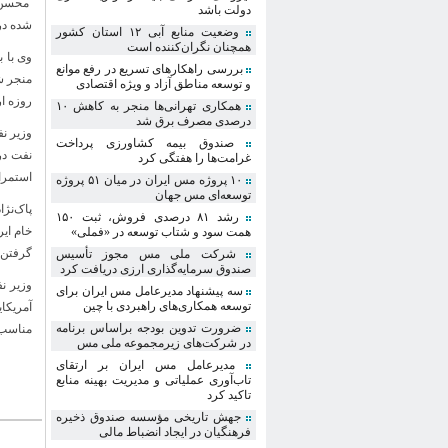
محسن پ
دولت باشد
شده در
وضعیت منابع آبی ۱۲ استان کشور
همچنان نگران‌کننده است
وی با 
بررسی راهکارهای تسریع در رفع موانع
و توسعه مناطق آزاد و ویژه اقتصادی
روزه ار
همکاری تهرانی‌ها منجر به کاهش ۱۰
درصدی مصرف برق شد
وزیر ن
صندوق بیمه کشاورزی پرداخت
نفت در
غرامت‌ها را هفتگی کرد
استمرا
۱۰ پروژه مس ایران در میان ۵۱ پروژه
توسعه‌ای مس جهان
پاک‌نژ
رشد ۸۱ درصدی فروش، ثبت ۱۵۰
خام ای
همت سود و شتاب توسعه در «فملی»
گرفتن 
شرکت ملی مس مجوز تأسیس
صندوق سرمایه‌گذاری ارزی دریافت کرد
وزیر ن
سه پیشنهاد مدیرعامل مس ایران برای
توسعه همکاری‌های راهبردی با چین
آمریکا
ضرورت تدوین بودجه براساس برنامه
مناسب ر
در شرکت‌های زیرمجموعه ملی مس
مدیرعامل مس ایران بر ارتقای
تاب‌آوری عملیاتی و مدیریت بهینه منابع
تاکید کرد
جهش تاریخی مؤسسه صندوق ذخیره
فرهنگیان در ایجاد انضباط مالی