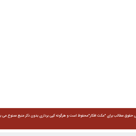
ی حقوق مطالب برای "مکث افکار"محفوظ است و هرگونه کپی برداری بدون ذکر منبع ممنوع می با