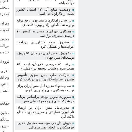
علی با
دولت باشد
پایتخت
وضعیت منابع آبی ۱۲ استان کشور
همچنان نگران‌کننده است
که در قرن ۲۱ برو
بررسی راهکارهای تسریع در رفع موانع
و توسعه مناطق آزاد و ویژه اقتصادی
که به 
همکاری تهرانی‌ها منجر به کاهش ۱۰
درصدی مصرف برق شد
معاون 
صندوق بیمه کشاورزی پرداخت
بین‌الم
غرامت‌ها را هفتگی کرد
کشوره
۱۰ پروژه مس ایران در میان ۵۱ پروژه
توسعه‌ای مس جهان
لزوم ا
رشد ۸۱ درصدی فروش، ثبت ۱۵۰
همت سود و شتاب توسعه در «فملی»
باقری 
شرکت ملی مس مجوز تأسیس
وی ادام
صندوق سرمایه‌گذاری ارزی دریافت کرد
سنتی در
سه پیشنهاد مدیرعامل مس ایران برای
توسعه همکاری‌های راهبردی با چین
اعضا را
ضرورت تدوین بودجه براساس برنامه
در شرکت‌های زیرمجموعه ملی مس
حمایت 
مدیرعامل مس ایران بر ارتقای
تاب‌آوری عملیاتی و مدیریت بهینه منابع
معاون 
تاکید کرد
شانگها
جهش تاریخی مؤسسه صندوق ذخیره
سریع ب
فرهنگیان در ایجاد انضباط مالی