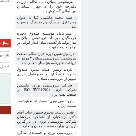
می‌کند؛
پتروشیمی سبلان دامنه نظام مدیریت
یکپارچه خود را به چهار استاندارد
بین‌المللی گسترش داد
سید محمد هاشمی کیا به عنوان
مدیرعامل هلدینگ پتروفرهنگ منصوب
شد
مدیرعامل مؤسسه صندوق ذخیره
فرهنگیان خبر داد: پتروشیمی سبلان به
مدار تولید بازگشت؛ نماد اقتدار ایرانی در
ارسال ن
برابر تحریم و تهدید
در دوازدهمین دوره جایزه تعالی صنعت
پتروشیمی؛ پتروشیمی سبلان ۲ موفق به
دریافت تقدیرنامه پنج‌ستاره تعالی شد
بازدید رئیس هیئت مدیره صندوق
ذخیره فرهنگیان و مدیرعامل انرژی
سپهر از پتروشیمی سبلان
شرکت پتروشیمی نوری، نخستین
شرکت دارنده ISO 55001:2024 در
صنعت نفت ایران
پتروشیمی نوری؛ معمار آینده هوشمند
صنعت ایران
تقدیر ریاست محترم جمهور جناب آقای
دکتر پزشکیان از عملکرد درخشان
شرکت پتروشیمی نوری در بزرگترین
ارزیابی وزارت صنعت ،معدن و تجارت
پتروشیمی نوری و جمشیدی شاگرد