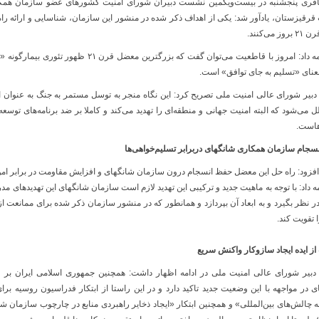
قری پنجشنبه در بیست‌ویکمین نشست دبیران شورای امنیت کشورهای عضو سازمان همک
 قرقیزستان، یادآور شد: یکی از اهداف ذکر شده در منشور این سازمان، شناسایی و ارائه ر
ز می‌کنند.
وی ادامه داد: امروز با قاطعیت می‌توان گفت که بزرگترین 
معنای «تسلیم به جای توافق» است.
دبیر شورای عالی امنیت ملی تصریح کرد: این نگاه منجر به توسل مستمر به جنگ به عنوان ا
لل می‌شود که البته امنیت جهانی و منطقه‌ای را تهدید می‌کند و کاملا بر ضد برنامه‌های توسع
است.
نسجام سازمان همکاری شانگهای دربرابر تسلیم‌خواهی‌ها
افزود: راه حل این معضل حفظ انسجام درون سازمان شانگهای و افزایش مقاومت در برابر ام
ه داد: با توجه به ماهیت جدید و ترکیبی این تهدید لازم است سازمان شانگهای این تهدیدهای مدرن
 نظر بگیرد و به ابعاد آن بپردازد و همانطور که در منشور سازمان ذکر شده برای ممانعت از
 تقویت کند.
از ایده ایجاد سازوکار واکنش سریع
دبیر شورای عالی امنیت ملی در ادامه اظهار داشت: همچنین جمهوری اسلامی ایران بر 
ی در مواجهه با این وضعیت جدید تاکید دارد و در این راستا از ابتکار فدراسیون روسیه بر
ه چالش‌های بین‌المللی» و همچنین ابتکار «ایجاد ذخایر راهبردی منابع در چارچوب سازمان 