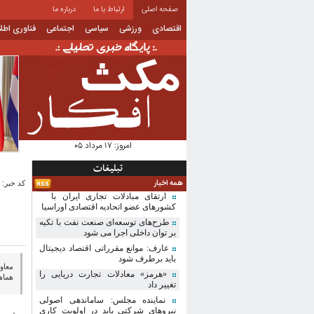
صفحه اصلی
ارتباط با ما
درباره ما
اقتصادی
ورزشی
سیاسی
اجتماعی
فناوری اطل
امروز:
۱۷ مرداد ۰۵
تبلیغات
همه اخبار
کد خبر: 4308 | تاریخ انتشار: 1405-02-24
ارتقای مبادلات تجاری ایران با
کشورهای عضو اتحادیه اقتصادی اوراسیا
طرح‌های توسعه‌ای صنعت نفت با تکیه
بر توان داخلی اجرا می شود
عارف: موانع مقرراتی اقتصاد دیجیتال
باید برطرف شود
معاو
«هرمز» معادلات تجارت دریایی را
هماه
تغییر داد
نماینده مجلس: ساماندهی اصولی
نیروهای شرکتی باید در اولویت کاری