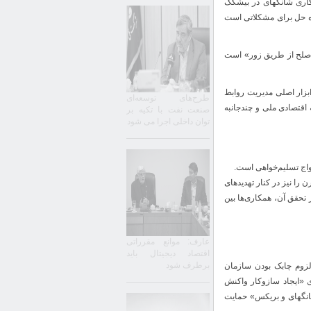
اری شانگهای در بیشکک
اه حل برای مشکلاتی است
معضل قرن ۲۱ ظهور تئوری بیمارگونه «صلح از طریق زور» است
بزار اصلی مدیریت روابط
طرح‌های توسعه‌ای
ه اقتصادی ملی و چندجانبه
صنعت نفت با تکیه بر
توان داخلی اجرا می شود
واج تسلیم‌خواهی است.
 را نیز در کنار تهدیدهای
 تحقق آن، همکاری‌ها بین
عارف: موانع مقرراتی
اقتصاد دیجیتال باید
برطرف شود
لزوم چابک بودن سازمان
ای «ایجاد سازوکار واکنش
شانگهای و بریکس» حمایت