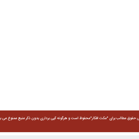
ی حقوق مطالب برای "مکث افکار"محفوظ است و هرگونه کپی برداری بدون ذکر منبع ممنوع می با